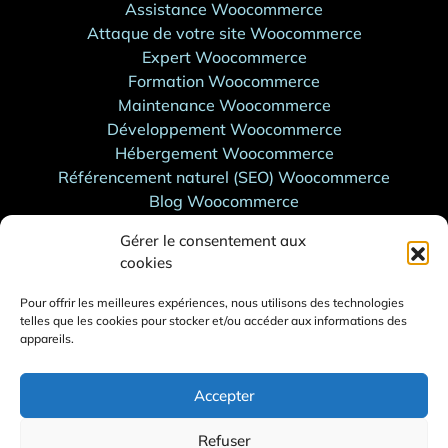
Assistance Woocommerce
Attaque de votre site Woocommerce
Expert Woocommerce
Formation Woocommerce
Maintenance Woocommerce
Développement Woocommerce
Hébergement Woocommerce
Référencement naturel (SEO) Woocommerce
Blog Woocommerce
Support WordPress
Gérer le consentement aux
cookies
Support Shopify
Assistance Shopify
Pour offrir les meilleures expériences, nous utilisons des technologies
Attaque de votre site Shopify
telles que les cookies pour stocker et/ou accéder aux informations des
Expert Shopify
appareils.
Formation Shopify
Maintenance Shopify
Accepter
Développement Shopify
Hébergement Shopify
Refuser